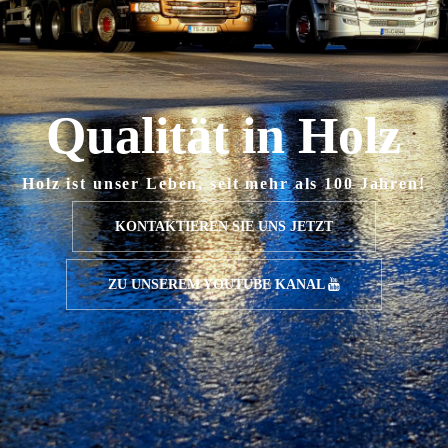
Q
u
a
l
i
t
ä
t
i
n
H
o
l
z
Holz ist unser Leben, seit mehr als 100 Jahren!
KONTAKTIEREN SIE UNS JETZT
ZU UNSEREM YOUTUBE KANAL