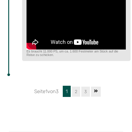
Es braucht 11.000 PS, um ca. 1.600 Festmeter am Stück auf die
Reise zu schicken.
Seite1von3
1
2
3