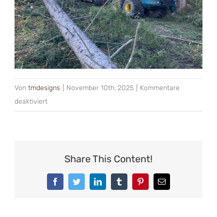
Von
tmdesigns
|
November 10th, 2025
|
Kommentare
für
deaktiviert
Wir
sind
wieder
da.
Share This Content!
Facebook
Twitter
LinkedIn
Tumblr
Pinterest
E-
Mail