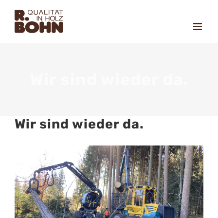
Zum
Inhalt
springen
Wir sind wieder da.
Wir sind wieder da.